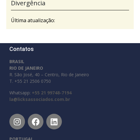
Divergência
Última atualização:
Contatos
BRASIL
RIO DE JANEIRO
R. São José, 40 – Centro, Rio de Janeiro
T. +55 21 2506 0750
Whatsapp:
+55 21 99748-7194
la@licksassociados.com.br
PORTUGAL