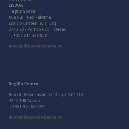
LISBOA
Tagus Space
Rua Rui Teles Palhinha
Edificio Einstein, 8, 1º Esq
2740-287 Porto Salvo – Oeiras
T. +351 211 398 838
inbox@licksassociados.pt
Região Centro
Rua Dr. Rosa Falcão, Lt. 3 Loja 3 nº 110
3240-148 Ansião
t. +351 919 633 281
inbox@licksassociados.pt