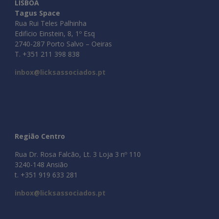
LISBOA
Tagus Space
Rua Rui Teles Palhinha
Edificio Einstein, 8, 1º Esq
2740-287 Porto Salvo – Oeiras
T. +351 211 398 838
inbox@licksassociados.pt
Região Centro
Rua Dr. Rosa Falcão, Lt. 3 Loja 3 nº 110
3240-148 Ansião
t. +351 919 633 281
inbox@licksassociados.pt