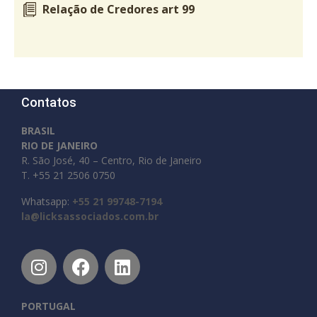
Relação de Credores art 99
Contatos
BRASIL
RIO DE JANEIRO
R. São José, 40 – Centro, Rio de Janeiro
T. +55 21 2506 0750
Whatsapp:
+55 21 99748-7194
la@licksassociados.com.br
PORTUGAL