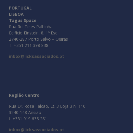
PORTUGAL
LISBOA
Tagus Space
Rua Rui Teles Palhinha
Edificio Einstein, 8, 1º Esq
2740-287 Porto Salvo – Oeiras
T. +351 211 398 838
inbox@licksassociados.pt
Região Centro
Rua Dr. Rosa Falcão, Lt. 3 Loja 3 nº 110
3240-148 Ansião
t. +351 919 633 281
inbox@licksassociados.pt