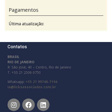
Pagamentos
Última atualização:
Contatos
BRASIL
RIO DE JANEIRO
R. São José, 40 – Centro, Rio de Janeiro
T. +55 21 2506 0750
Whatsapp:
+55 21 99748-7194
la@licksassociados.com.br